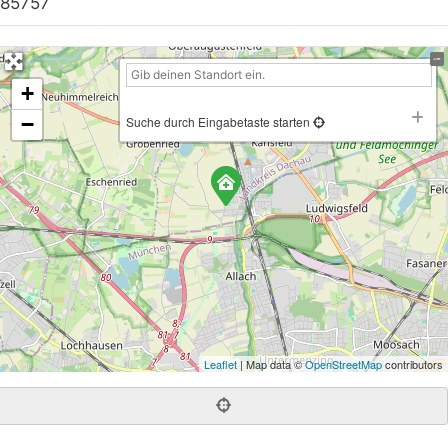
85757
+
−
Suche durch Eingabetaste starten
Leaflet
| Map data ©
OpenStreetMap
contributors