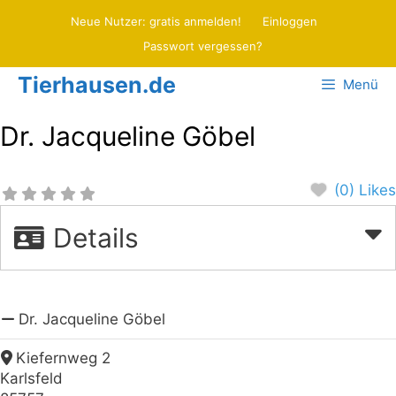
Zum
Neue Nutzer: gratis anmelden!
Einloggen
Inhalt
Passwort vergessen?
springen
Tierhausen.de
Menü
Dr. Jacqueline Göbel
(0) Likes
Details
Dr. Jacqueline Göbel
Kiefernweg 2
Karlsfeld