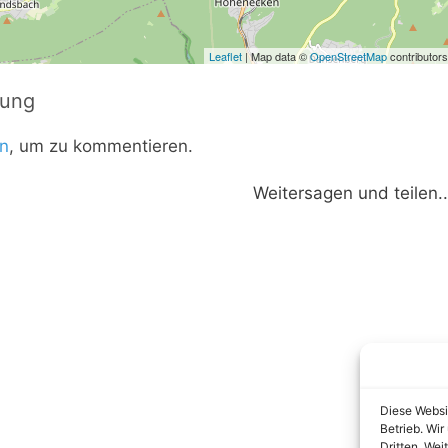
Leaflet
| Map data ©
OpenStreetMap
contributors
tung
n
, um zu kommentieren.
Weitersagen und teilen..
Diese Websi
Betrieb. Wi
Dritten. Wei