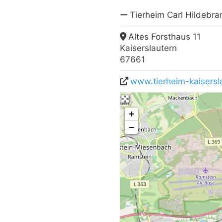
Tierheim Carl Hildebra
Altes Forsthaus 11
Kaiserslautern
67661
www.tierheim-kaisersl
+
−