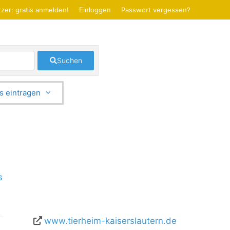
zer: gratis anmelden!
Einloggen
Passwort vergessen?
Suchen
s eintragen
s
www.tierheim-kaiserslautern.de