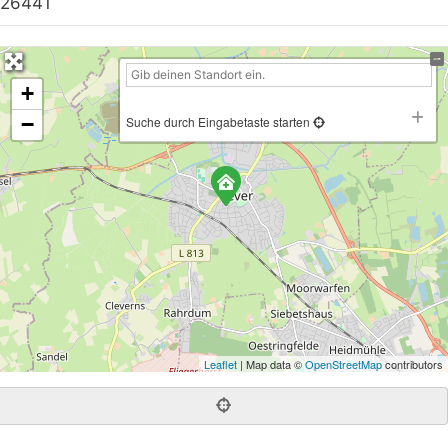
26441
+
−
Suche durch Eingabetaste starten
Leaflet
| Map data ©
OpenStreetMap
contributors