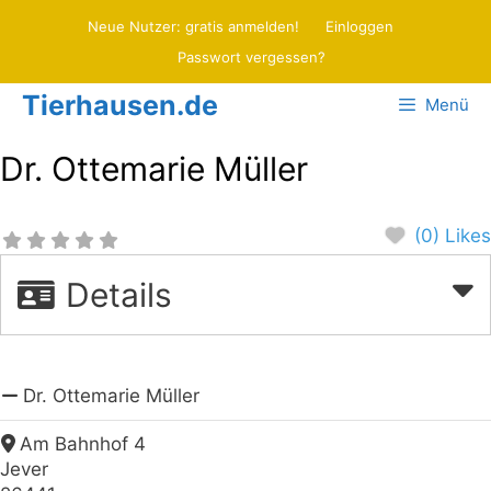
Zum
Neue Nutzer: gratis anmelden!
Einloggen
Inhalt
Passwort vergessen?
springen
Tierhausen.de
Menü
Dr. Ottemarie Müller
(0) Likes
Details
Dr. Ottemarie Müller
Am Bahnhof 4
Jever