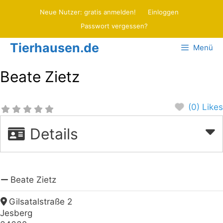
Zum
Neue Nutzer: gratis anmelden!
Einloggen
Inhalt
Passwort vergessen?
springen
Tierhausen.de
Menü
Beate Zietz
(0) Likes
Details
Beate Zietz
Gilsatalstraße 2
Jesberg