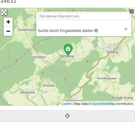
34632
+
−
Suche durch Eingabetaste starten
Leaflet
| Map data ©
OpenStreetMap
contributors