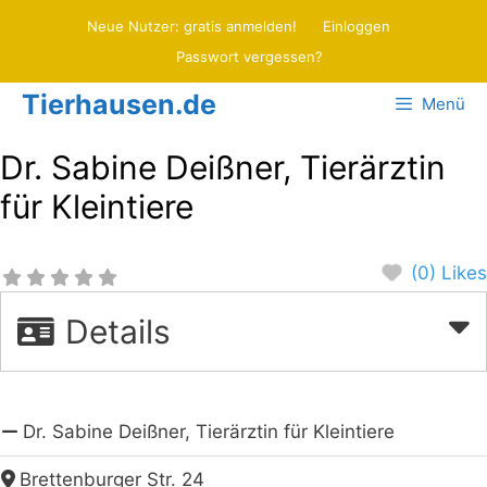
Zum
Neue Nutzer: gratis anmelden!
Einloggen
Inhalt
Passwort vergessen?
springen
Tierhausen.de
Menü
Dr. Sabine Deißner, Tierärztin
für Kleintiere
(0) Likes
Details
Dr. Sabine Deißner, Tierärztin für Kleintiere
Brettenburger Str. 24