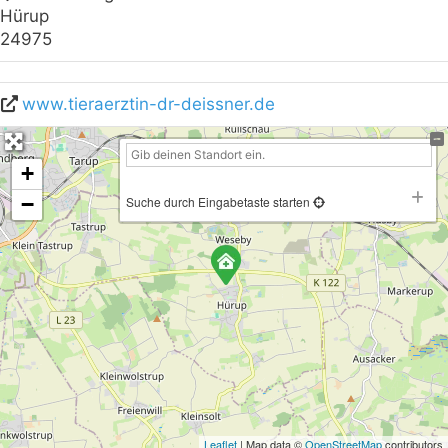
Hürup
24975
www.tieraerztin-dr-deissner.de
+
−
Suche durch Eingabetaste starten
Leaflet
| Map data ©
OpenStreetMap
contributors