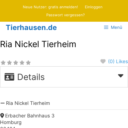
Zum
Neue Nutzer: gratis anmelden!
Einloggen
Inhalt
Passwort vergessen?
springen
Tierhausen.de
Menü
Ria Nickel Tierheim
(0) Likes
Details
Ria Nickel Tierheim
Erbacher Bahnhaus 3
Homburg