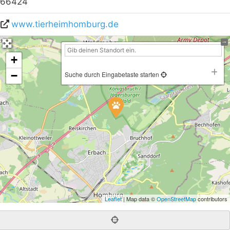
66424
www.tierheimhomburg.de
+
−
Suche durch Eingabetaste starten
Leaflet
| Map data ©
OpenStreetMap
contributors