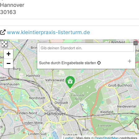
Hannover
30163
www.kleintierpraxis-listerturm.de
+
−
Suche durch Eingabetaste starten
Leaflet
| Map data ©
OpenStreetMap
contributors