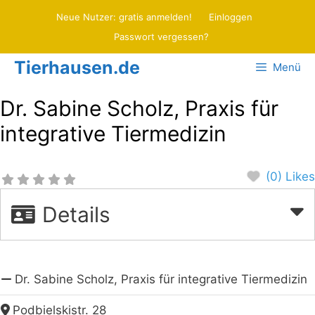
Zum
Neue Nutzer: gratis anmelden!
Einloggen
Inhalt
Passwort vergessen?
springen
Tierhausen.de
Menü
Dr. Sabine Scholz, Praxis für
integrative Tiermedizin
(0) Likes
Details
Dr. Sabine Scholz, Praxis für integrative Tiermedizin
Podbielskistr. 28