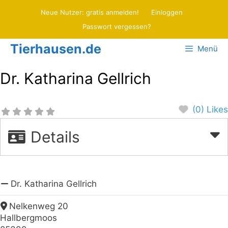
Zum
Neue Nutzer: gratis anmelden!
Einloggen
Inhalt
Passwort vergessen?
springen
Tierhausen.de
Menü
Dr. Katharina Gellrich
(0) Likes
Details
Dr. Katharina Gellrich
Nelkenweg 20
Hallbergmoos