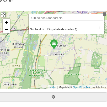
85399
+
−
Suche durch Eingabetaste starten
Leaflet
| Map data ©
OpenStreetMap
contributors