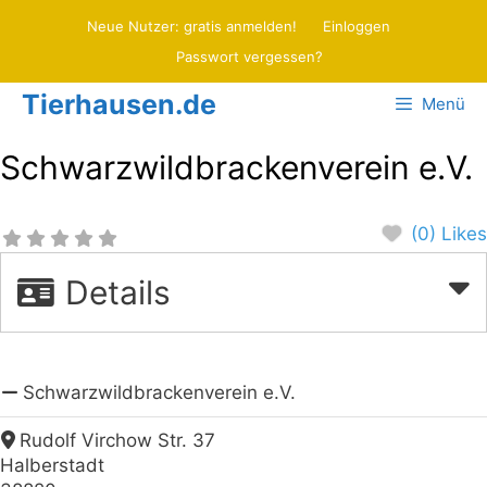
Zum
Neue Nutzer: gratis anmelden!
Einloggen
Inhalt
Passwort vergessen?
springen
Tierhausen.de
Menü
Schwarzwildbrackenverein e.V.
(0) Likes
Details
Schwarzwildbrackenverein e.V.
Rudolf Virchow Str. 37
Halberstadt