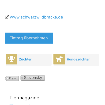
www.schwarzwildbracke.de
Eintrag übernehmen
Züchter
Hundezüchter
Slovenský
Kopov
Tiermagazine