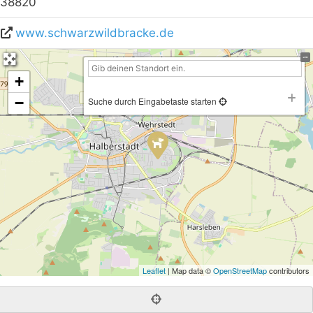
38820
www.schwarzwildbracke.de
+
−
Suche durch Eingabetaste starten
Leaflet
| Map data ©
OpenStreetMap
contributors