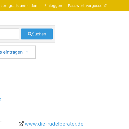
zer: gratis anmelden!
Einloggen
Passwort vergessen?
Suchen
s eintragen
s
www.die-rudelberater.de