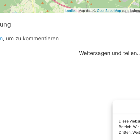
Leaflet
| Map data ©
OpenStreetMap
contributors
tung
n
, um zu kommentieren.
Weitersagen und teilen..
Diese Websi
Betrieb. Wi
Dritten. Wei