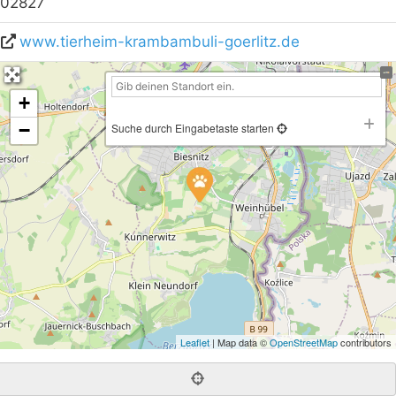
02827
www.tierheim-krambambuli-goerlitz.de
+
−
Suche durch Eingabetaste starten
Leaflet
| Map data ©
OpenStreetMap
contributors