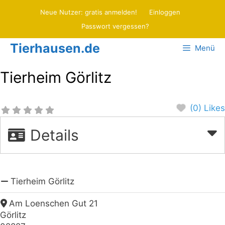
Zum
Neue Nutzer: gratis anmelden!
Einloggen
Inhalt
Passwort vergessen?
springen
Tierhausen.de
Menü
Tierheim Görlitz
(0) Likes
Details
Tierheim Görlitz
Am Loenschen Gut 21
Görlitz