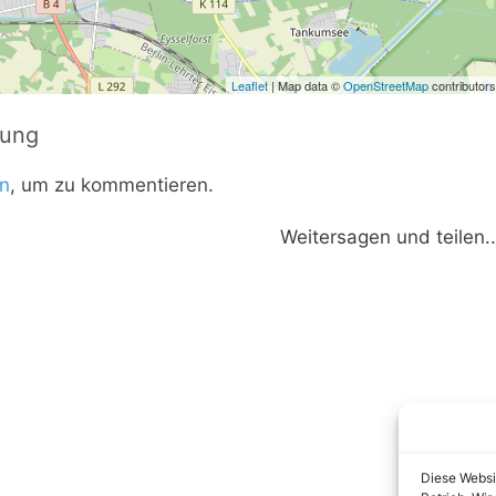
Leaflet
| Map data ©
OpenStreetMap
contributors
tung
n
, um zu kommentieren.
Weitersagen und teilen..
Diese Websi