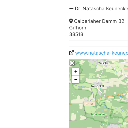
Dr. Natascha Keuneck
Calberlaher Damm 32
Gifhorn
38518
www.natascha-keune
+
−