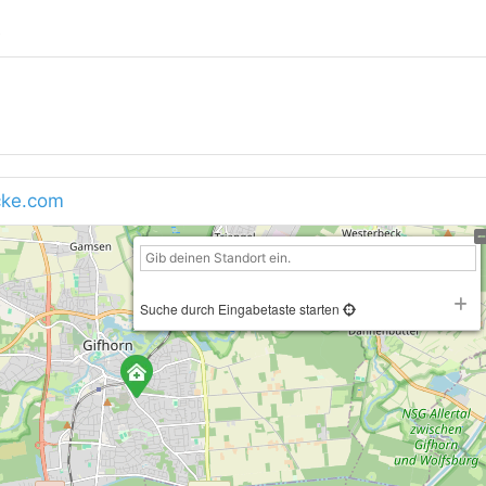
e
cke.com
Suche durch Eingabetaste starten