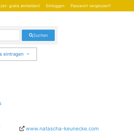
zer: gratis anmelden!
Einloggen
Passwort vergessen?
Suchen
s eintragen
s
www.natascha-keunecke.com