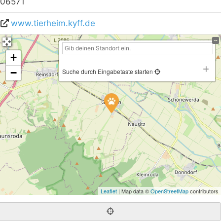
06571
www.tierheim.kyff.de
+
−
Suche durch Eingabetaste starten
Leaflet
| Map data ©
OpenStreetMap
contributors