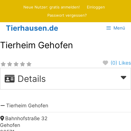
Zum
Neue Nutzer: gratis anmelden!
Einloggen
Inhalt
Passwort vergessen?
springen
Tierhausen.de
Menü
Tierheim Gehofen
(0) Likes
Details
Tierheim Gehofen
Bahnhofstraße 32
Gehofen