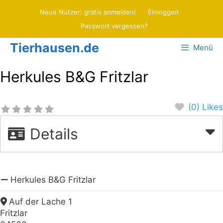
Zum
Neue Nutzer: gratis anmelden!
Einloggen
Inhalt
Passwort vergessen?
springen
Tierhausen.de
Menü
Herkules B&G Fritzlar
(0) Likes
Details
Herkules B&G Fritzlar
Auf der Lache 1
Fritzlar