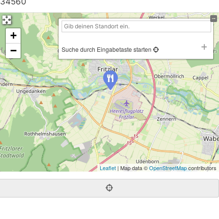
34560
+
−
Suche durch Eingabetaste starten
Leaflet
| Map data ©
OpenStreetMap
contributors