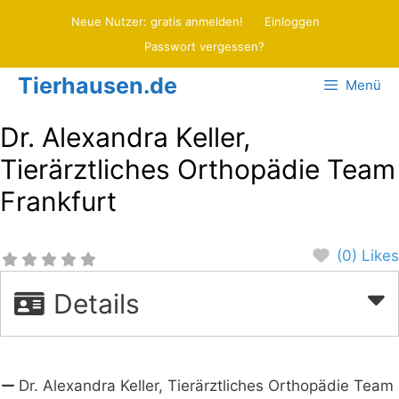
Zum
Neue Nutzer: gratis anmelden!
Einloggen
Inhalt
Passwort vergessen?
springen
Tierhausen.de
Menü
Dr. Alexandra Keller,
Tierärztliches Orthopädie Team
Frankfurt
(0) Likes
Details
Dr. Alexandra Keller, Tierärztliches Orthopädie Team