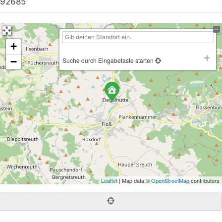
92685
+
−
Suche durch Eingabetaste starten
Leaflet
| Map data ©
OpenStreetMap
contributors