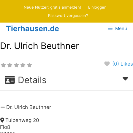
Zum
Neue Nutzer: gratis anmelden!
Einloggen
Inhalt
Passwort vergessen?
springen
Tierhausen.de
Menü
Dr. Ulrich Beuthner
(0) Likes
Details
Dr. Ulrich Beuthner
Tulpenweg 20
Floß