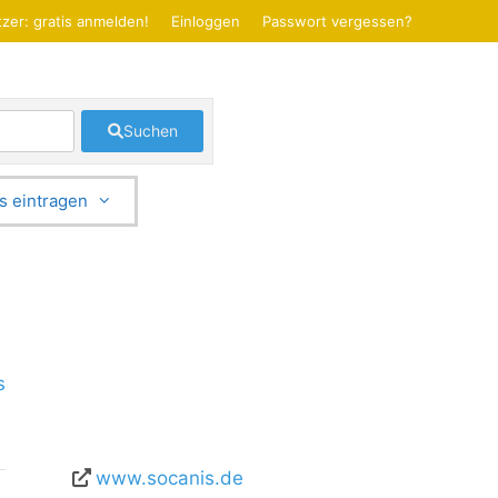
zer: gratis anmelden!
Einloggen
Passwort vergessen?
Suchen
s eintragen
s
www.socanis.de