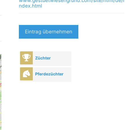
www.gestuetwiesengrund.com/site/html/de/i
ndex.html
Eintrag übernehmen
Züchter
Pferdezüchter