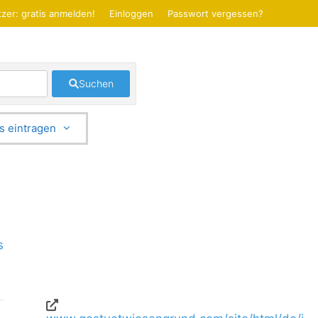
zer: gratis anmelden!
Einloggen
Passwort vergessen?
Suchen
s eintragen
s