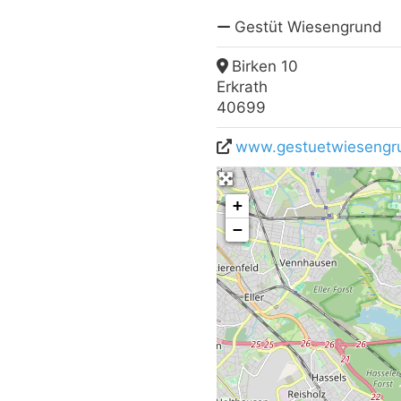
Gestüt Wiesengrund
Birken 10
Erkrath
40699
www.gestuetwiesengru
+
−