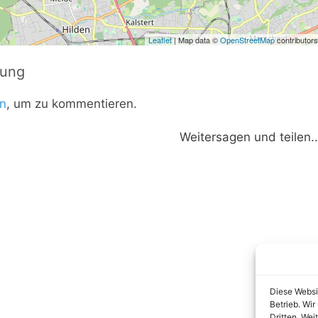
Leaflet
| Map data ©
OpenStreetMap
contributors
tung
n
, um zu kommentieren.
Weitersagen und teilen..
Diese Websi
Betrieb. Wi
Dritten. Wei