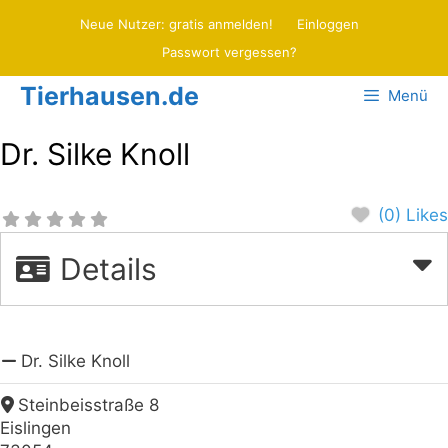
Zum
Neue Nutzer: gratis anmelden!
Einloggen
Inhalt
Passwort vergessen?
springen
Tierhausen.de
Menü
Dr. Silke Knoll
(0) Likes
Details
Dr. Silke Knoll
Steinbeisstraße 8
Eislingen