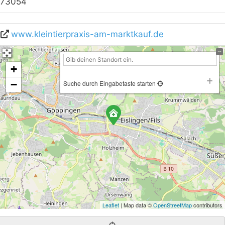
73054
www.kleintierpraxis-am-marktkauf.de
+
−
Suche durch Eingabetaste starten
Leaflet
| Map data ©
OpenStreetMap
contributors