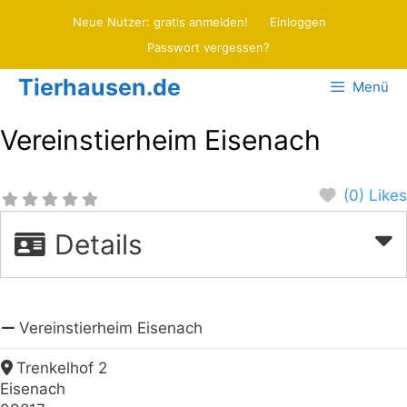
Zum
Neue Nutzer: gratis anmelden!
Einloggen
Inhalt
Passwort vergessen?
springen
Tierhausen.de
Menü
Vereinstierheim Eisenach
(0) Likes
Details
Vereinstierheim Eisenach
Trenkelhof 2
Eisenach