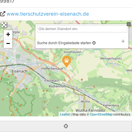
99817
www.tierschutzverein-eisenach.de
+
−
Suche durch Eingabetaste starten
Leaflet
| Map data ©
OpenStreetMap
contributors