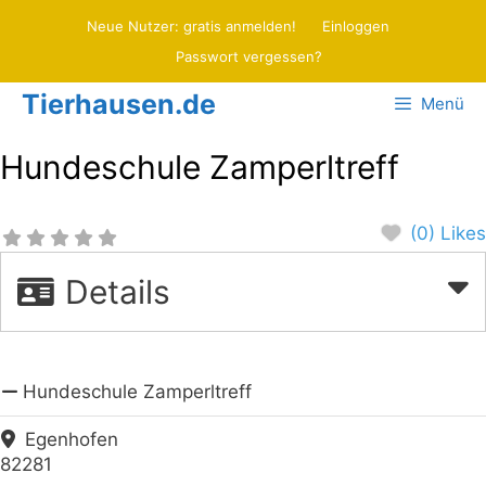
Zum
Neue Nutzer: gratis anmelden!
Einloggen
Inhalt
Passwort vergessen?
springen
Tierhausen.de
Menü
Hundeschule Zamperltreff
(0) Likes
Details
Hundeschule Zamperltreff
Egenhofen
82281