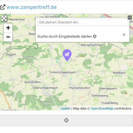
www.zamperltreff.de
+
−
Suche durch Eingabetaste starten
Leaflet
| Map data ©
OpenStreetMap
contributors