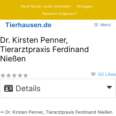
Zum
Neue Nutzer: gratis anmelden!
Einloggen
Inhalt
Passwort vergessen?
springen
Tierhausen.de
Menü
Dr. Kirsten Penner,
Tierarztpraxis Ferdinand
Nießen
(0) Likes
Details
Dr. Kirsten Penner, Tierarztpraxis Ferdinand Nießen