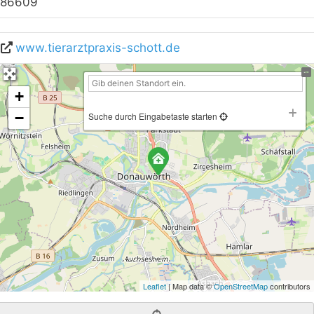
86609
www.tierarztpraxis-schott.de
+
−
Suche durch Eingabetaste starten
Leaflet
| Map data ©
OpenStreetMap
contributors