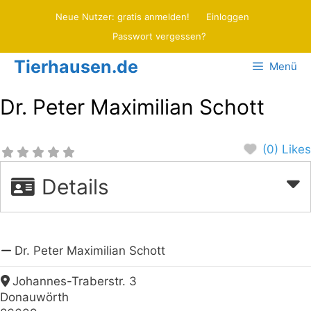
Zum
Neue Nutzer: gratis anmelden!
Einloggen
Inhalt
Passwort vergessen?
springen
Tierhausen.de
Menü
Dr. Peter Maximilian Schott
(0) Likes
Details
Dr. Peter Maximilian Schott
Johannes-Traberstr. 3
Donauwörth