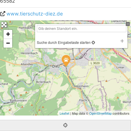
65582
www.tierschutz-diez.de
+
−
Suche durch Eingabetaste starten
Leaflet
| Map data ©
OpenStreetMap
contributors