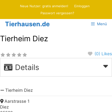
Zum
Neue Nutzer: gratis anmelden!
Einloggen
Inhalt
Passwort vergessen?
springen
Tierhausen.de
Menü
Tierheim Diez
(0) Likes
Details
Tierheim Diez
Aarstrasse 1
Diez