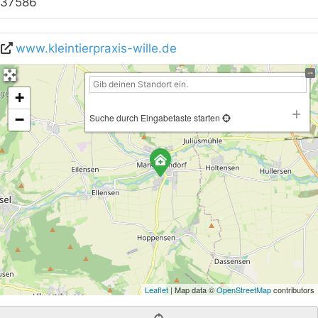
37586
www.kleintierpraxis-wille.de
+
−
Suche durch Eingabetaste starten
Leaflet
| Map data ©
OpenStreetMap
contributors