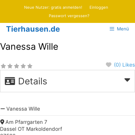
Zum
Neue Nutzer: gratis anmelden!
Einloggen
Inhalt
Passwort vergessen?
springen
Tierhausen.de
Menü
Vanessa Wille
(0) Likes
Details
Vanessa Wille
Am Pfarrgarten 7
Dassel OT Markoldendorf