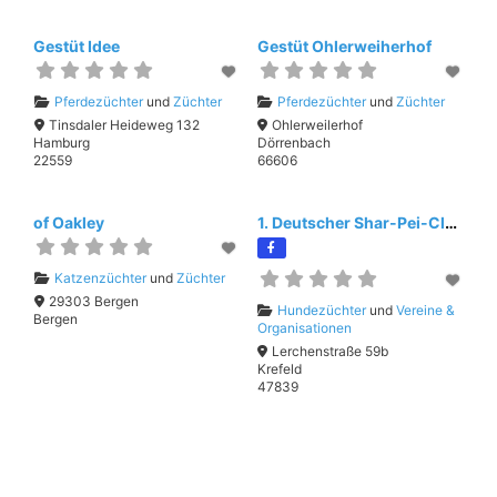
Gestüt Idee
Gestüt Ohlerweiherhof
Pferdezüchter
und
Züchter
Pferdezüchter
und
Züchter
Tinsdaler Heideweg 132
Ohlerweilerhof
Hamburg
Dörrenbach
22559
66606
of Oakley
1. Deutscher Shar-Pei-Club 1985 e.V.
Katzenzüchter
und
Züchter
29303 Bergen
Hundezüchter
und
Vereine &
Bergen
Organisationen
Lerchenstraße 59b
Krefeld
47839