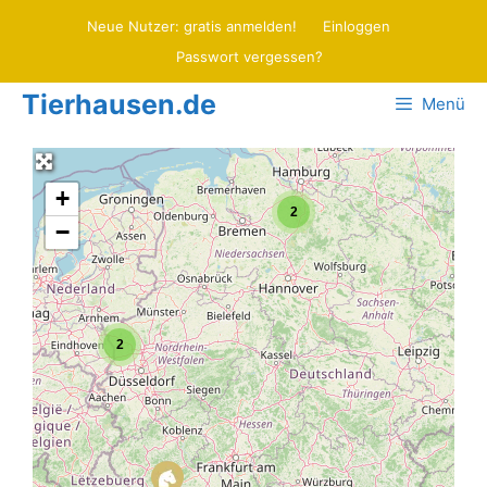
Zum
Neue Nutzer: gratis anmelden!
Einloggen
Inhalt
Passwort vergessen?
springen
Tierhausen.de
Menü
+
2
−
2