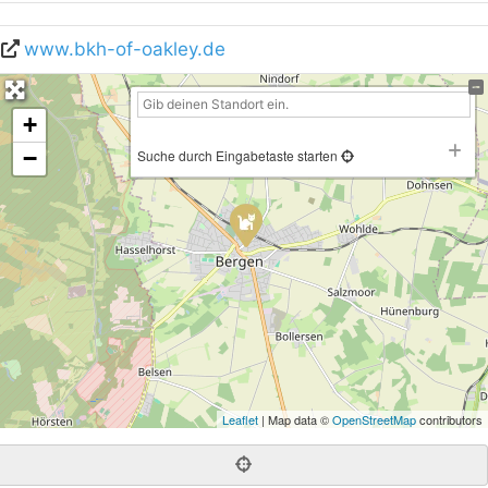
www.bkh-of-oakley.de
+
−
Suche durch Eingabetaste starten
Leaflet
| Map data ©
OpenStreetMap
contributors