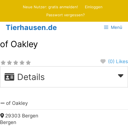
Zum
Neue Nutzer: gratis anmelden!
Einloggen
Inhalt
Passwort vergessen?
springen
Tierhausen.de
Menü
of Oakley
(0) Likes
Details
of Oakley
29303 Bergen
Bergen