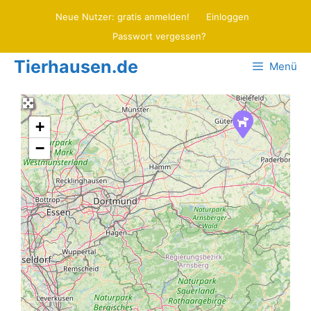
Zum
Neue Nutzer: gratis anmelden!
Einloggen
Inhalt
Passwort vergessen?
springen
Tierhausen.de
Menü
+
−