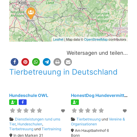
Leaflet
| Map data ©
OpenStreetMap
contributors
Weitersagen und teilen...
Tierbetreuung in Deutschland
Hundeschule OWL
HonestDog Hundevermittlung
Dienstleistungen rund ums
Tierbetreuung
und
Vereine &
Tier
,
Hundeschulen
,
Organisationen
Tierbetreuung
und
Tiertraining
Am Hauptbahnhof 6
In den Marken 31
Bonn