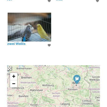
zwei Wellis
+
−