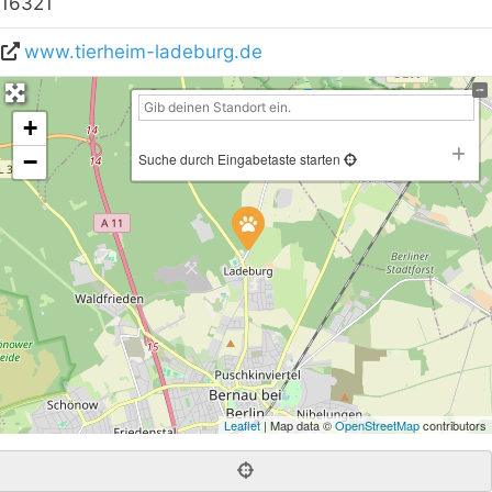
16321
www.tierheim-ladeburg.de
+
−
Suche durch Eingabetaste starten
Leaflet
| Map data ©
OpenStreetMap
contributors