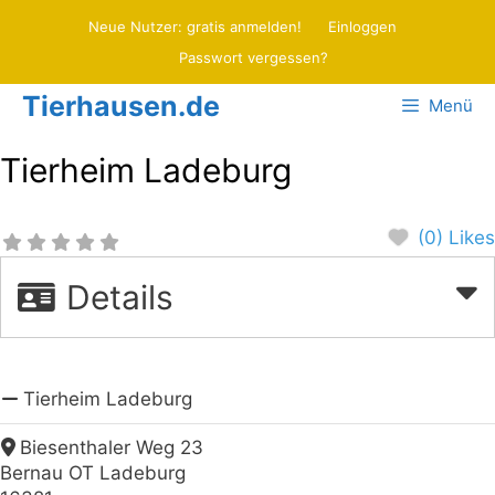
Zum
Neue Nutzer: gratis anmelden!
Einloggen
Inhalt
Passwort vergessen?
springen
Tierhausen.de
Menü
Tierheim Ladeburg
(0) Likes
Details
Tierheim Ladeburg
Biesenthaler Weg 23
Bernau OT Ladeburg