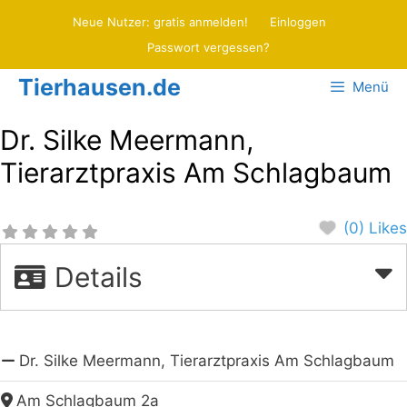
Zum
Neue Nutzer: gratis anmelden!
Einloggen
Inhalt
Passwort vergessen?
springen
Tierhausen.de
Menü
Dr. Silke Meermann,
Tierarztpraxis Am Schlagbaum
(0) Likes
Details
Dr. Silke Meermann, Tierarztpraxis Am Schlagbaum
Am Schlagbaum 2a