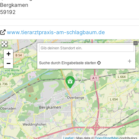
Bergkamen
59192
www.tierarztpraxis-am-schlagbaum.de
+
−
Suche durch Eingabetaste starten
Leaflet
| Map data ©
OpenStreetMap
contributors