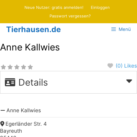
Zum
Neue Nutzer: gratis anmelden!
Einloggen
Inhalt
Passwort vergessen?
springen
Tierhausen.de
Menü
Anne Kallwies
(0) Likes
Details
Anne Kallwies
Egerländer Str. 4
Bayreuth