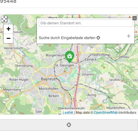
95448
+
−
Suche durch Eingabetaste starten
Leaflet
| Map data ©
OpenStreetMap
contributors