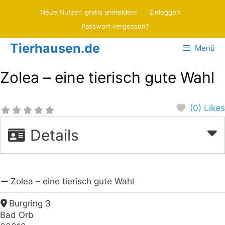
Zum
Neue Nutzer: gratis anmelden!
Einloggen
Inhalt
Passwort vergessen?
springen
Tierhausen.de
Menü
Zolea – eine tierisch gute Wahl
(0) Likes
Details
Zolea – eine tierisch gute Wahl
Burgring 3
Bad Orb