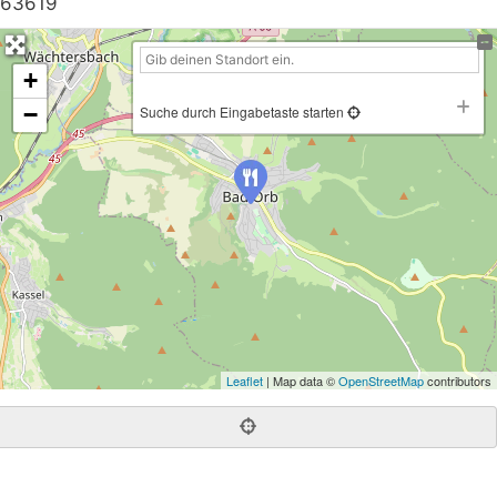
63619
+
−
Suche durch Eingabetaste starten
Leaflet
| Map data ©
OpenStreetMap
contributors