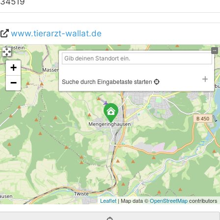
34519
www.tierarzt-wallat.de
+
−
Suche durch Eingabetaste starten
Leaflet
| Map data ©
OpenStreetMap
contributors