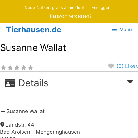
Zum
Neue Nutzer: gratis anmelden!
Einloggen
Inhalt
Passwort vergessen?
springen
Tierhausen.de
Menü
Susanne Wallat
(0) Likes
Details
Susanne Wallat
Landstr. 44
Bad Arolsen - Mengeringhausen