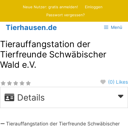
Zum
Neue Nutzer: gratis anmelden!
Einloggen
Inhalt
Passwort vergessen?
springen
Tierhausen.de
Menü
Tierauffangstation der
Tierfreunde Schwäbischer
Wald e.V.
(0) Likes
Details
Tierauffangstation der Tierfreunde Schwäbischer