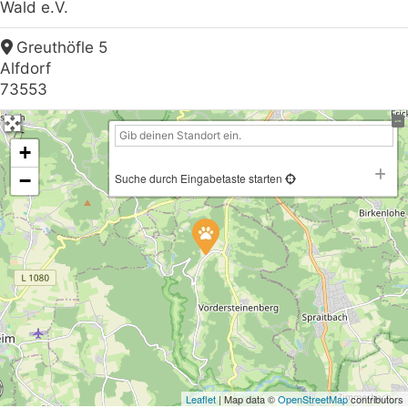
Wald e.V.
Greuthöfle 5
Alfdorf
73553
+
−
Suche durch Eingabetaste starten
Leaflet
| Map data ©
OpenStreetMap
contributors