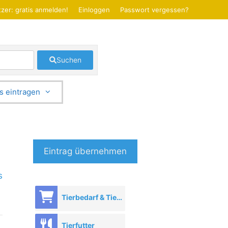
zer: gratis anmelden!
Einloggen
Passwort vergessen?
Suchen
s eintragen
Eintrag übernehmen
s
Tierbedarf & Tierhandel
Tierfutter