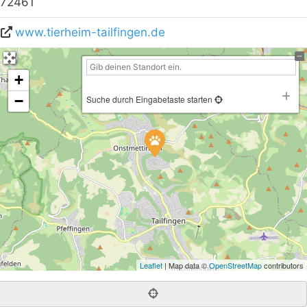
72461
www.tierheim-tailfingen.de
+
−
Suche durch Eingabetaste starten
Leaflet
| Map data ©
OpenStreetMap
contributors