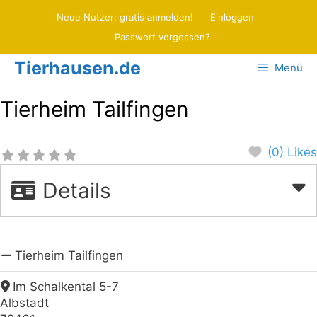
Zum
Neue Nutzer: gratis anmelden!
Einloggen
Inhalt
Passwort vergessen?
springen
Tierhausen.de
Menü
Tierheim Tailfingen
(0) Likes
Details
Tierheim Tailfingen
Im Schalkental 5-7
Albstadt