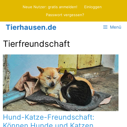
Zum
Neue Nutzer: gratis anmelden!
Einloggen
Inhalt
Passwort vergessen?
springen
Tierhausen.de
Menü
Tierfreundschaft
Hund-Katze-Freundschaft:
Können Hunde und Katzen