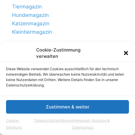
Tiermagazin
Hundemagazin
Katzenmagazin
Kleintiermagazin
Cookie-Zustimmung
verwalten
Diese Website verwendet Cookies ausschließlich für den technisch
notwendigen Betrieb. Wir überwachen keine Nutzeraktivität und teilen
keine Nutzerdaten mit Dritten. Weitere Details finden Sie in unserer
Datenschutzerklärung.
Zustimmen & weiter
Links
Impressum, Nutzung & Datenschutz
Cookie-
Datenschutzerklärung
Impressum, Nutzung &
© Tierhausen.de // ein Projekt von
Aloma.de
Erklärung
Datenschutz