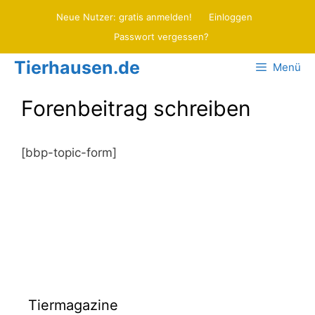
Zum
Neue Nutzer: gratis anmelden!
Einloggen
Inhalt
Passwort vergessen?
springen
Tierhausen.de
Menü
Forenbeitrag schreiben
[bbp-topic-form]
Tiermagazine