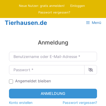
Zum
Neue Nutzer: gratis anmelden!
Einloggen
Inhalt
Passwort vergessen?
springen
Tierhausen.de
Menü
Anmeldung
Benutzername oder E-Mail-Adresse
*
Passwort
*
Angemeldet bleiben
ANMELDUNG
Konto erstellen
Passwort vergessen?