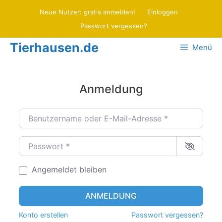
Zum
Neue Nutzer: gratis anmelden!
Einloggen
Inhalt
Passwort vergessen?
springen
Tierhausen.de
Menü
Anmeldung
Benutzername oder E-Mail-Adresse
*
Passwort
*
Angemeldet bleiben
ANMELDUNG
Konto erstellen
Passwort vergessen?