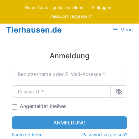
Zum
Neue Nutzer: gratis anmelden!
Einloggen
Inhalt
Passwort vergessen?
springen
Tierhausen.de
Menü
Anmeldung
Benutzername oder E-Mail-Adresse
*
Passwort
*
Angemeldet bleiben
ANMELDUNG
Konto erstellen
Passwort vergessen?