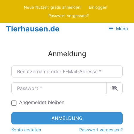
Zum
Neue Nutzer: gratis anmelden!
Einloggen
Inhalt
Passwort vergessen?
springen
Tierhausen.de
Menü
Anmeldung
Benutzername oder E-Mail-Adresse
*
Passwort
*
Angemeldet bleiben
ANMELDUNG
Konto erstellen
Passwort vergessen?