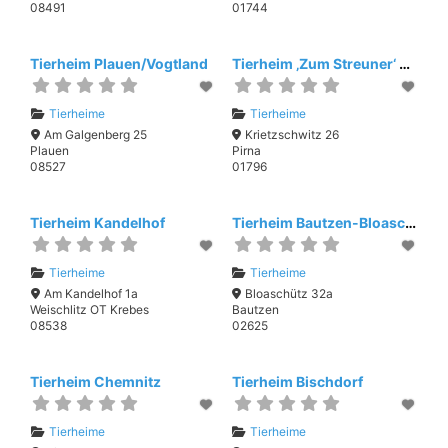
08491
01744
Tierheim Plauen/Vogtland
Tierheim ‚Zum Streuner‘ Pirna
Tierheime
Tierheime
Am Galgenberg 25
Krietzschwitz 26
Plauen
Pirna
08527
01796
Tierheim Kandelhof
Tierheim Bautzen-Bloaschütz
Tierheime
Tierheime
Am Kandelhof 1a
Bloaschütz 32a
Weischlitz OT Krebes
Bautzen
08538
02625
Tierheim Chemnitz
Tierheim Bischdorf
Tierheime
Tierheime