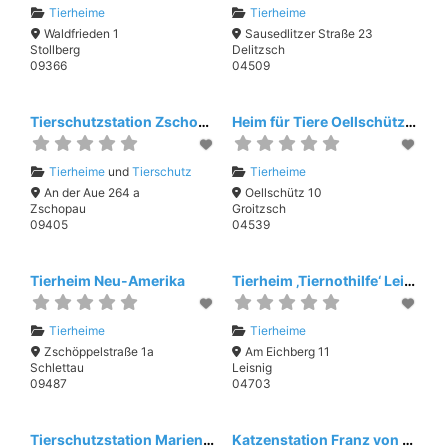
Tierheime
Tierheime
Waldfrieden 1
Sausedlitzer Straße 23
Stollberg
Delitzsch
09366
04509
Tierschutzstation Zschopau
Heim für Tiere Oellschütz/Borna
Tierheime
und
Tierschutz
Tierheime
An der Aue 264 a
Oellschütz 10
Zschopau
Groitzsch
09405
04539
Tierheim Neu-Amerika
Tierheim ‚Tiernothilfe‘ Leisnig
Tierheime
Tierheime
Zschöppelstraße 1a
Am Eichberg 11
Schlettau
Leisnig
09487
04703
Tierschutzstation Marienberg
Katzenstation Franz von Assisi