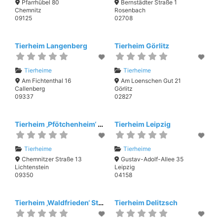
Pfarrhübel 80
Bernstädter Straße 1
Chemnitz
Rosenbach
09125
02708
Tierheim Langenberg
Tierheim Görlitz
Tierheime
Tierheime
Am Fichtenthal 16
Am Loenschen Gut 21
Callenberg
Görlitz
09337
02827
Tierheim ‚Pfötchenheim‘ Lichtenstein
Tierheim Leipzig
Tierheime
Tierheime
Chemnitzer Straße 13
Gustav-Adolf-Allee 35
Lichtenstein
Leipzig
09350
04158
Tierheim ‚Waldfrieden‘ Stollberg
Tierheim Delitzsch