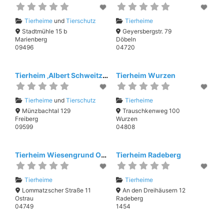
Tierheime
und
Tierschutz
Tierheime
Stadtmühle 15 b
Geyersbergstr. 79
Marienberg
Döbeln
09496
04720
Tierheim ‚Albert Schweitzer‘ des Tierschutzverein Freiberg e.V.
Tierheim Wurzen
Tierheime
und
Tierschutz
Tierheime
Münzbachtal 129
Trauschkenweg 100
Freiberg
Wurzen
09599
04808
Tierheim Wiesengrund Ostrau
Tierheim Radeberg
Tierheime
Tierheime
Lommatzscher Straße 11
An den Dreihäusern 12
Ostrau
Radeberg
04749
1454