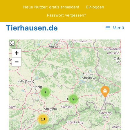
Zum
Neue Nutzer: gratis anmelden!
Einloggen
Inhalt
Passwort vergessen?
springen
Tierhausen.de
Menü
+
−
7
9
13