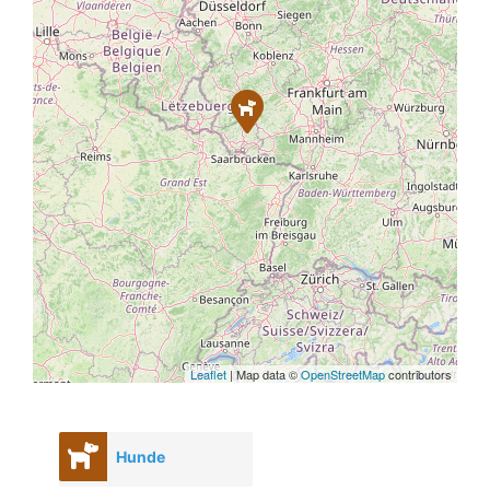
Leaflet
| Map data ©
OpenStreetMap
contributors
Hunde