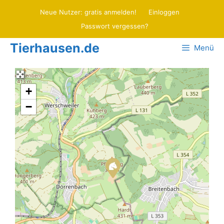
Zum
Neue Nutzer: gratis anmelden!
Einloggen
Inhalt
Passwort vergessen?
springen
Tierhausen.de
Menü
+
−