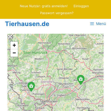
Zum
Neue Nutzer: gratis anmelden!
Einloggen
Inhalt
Passwort vergessen?
springen
Tierhausen.de
Menü
+
−