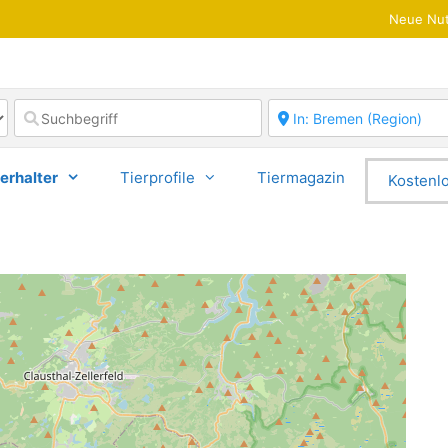
Neue Nut
erhalter
Tierprofile
Tiermagazin
Kostenlo