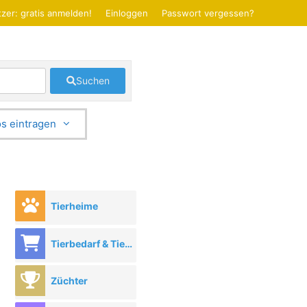
zer: gratis anmelden!
Einloggen
Passwort vergessen?
Suchen
s eintragen
Tierheime
Tierbedarf & Tierhandel
Züchter