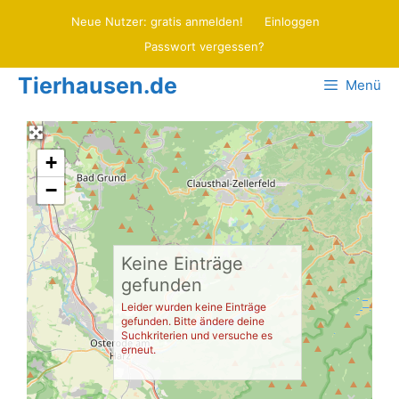
Zum
Neue Nutzer: gratis anmelden!
Einloggen
Inhalt
Passwort vergessen?
springen
Tierhausen.de
Menü
+
−
Keine Einträge
gefunden
Leider wurden keine Einträge
gefunden. Bitte ändere deine
Suchkriterien und versuche es
erneut.