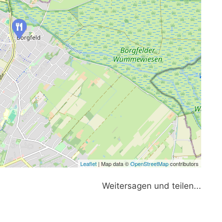
Leaflet
| Map data ©
OpenStreetMap
contributors
Weitersagen und teilen...