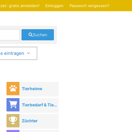
zer: gratis anmelden!
Einloggen
Passwort vergessen?
Suchen
s eintragen
Tierheime
Tierbedarf & Tierhandel
Züchter